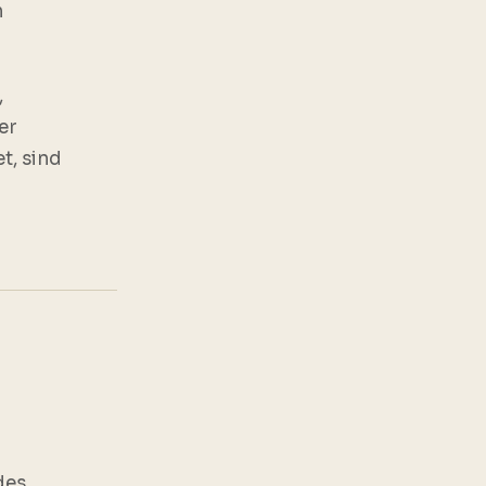
n
,
er
t, sind
des