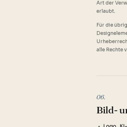
Art der Ver
erlaubt.
Für die übri
Designelemen
Urheberrech
alle Rechte 
06.
Bild- 
Logo „KI