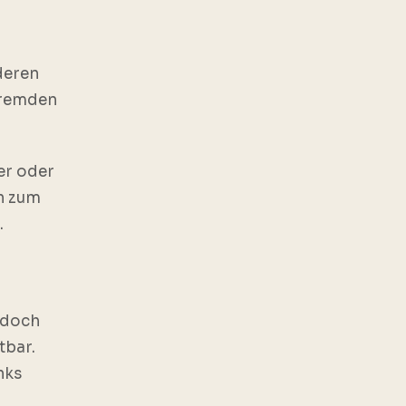
deren
 fremden
ter oder
en zum
.
jedoch
tbar.
nks