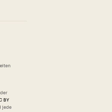
eiten
 der
C BY
d jede