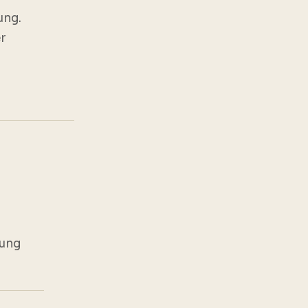
ung.
r
tung